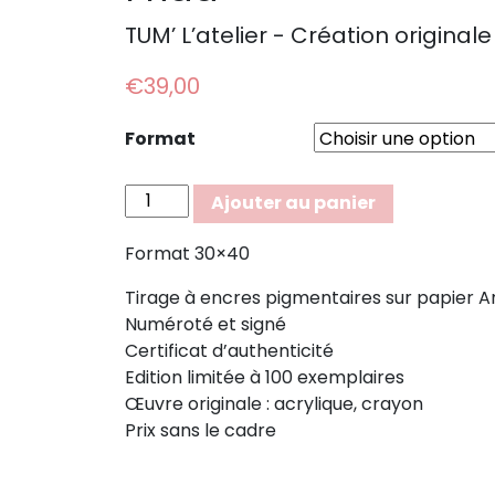
TUM’ L’atelier - Création originale
€
39,00
Format
quantité
Ajouter au panier
de
Frida
Format 30×40
Tirage à encres pigmentaires sur papier A
Numéroté et signé
Certificat d’authenticité
Edition limitée à 100 exemplaires
Œuvre originale : acrylique, crayon
Prix sans le cadre