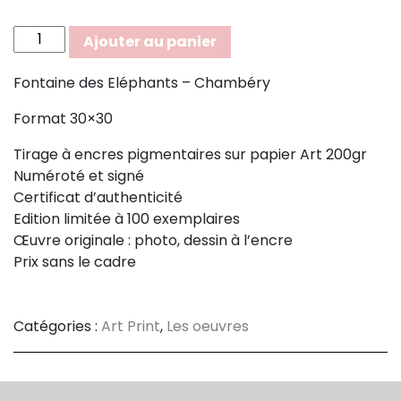
quantité
Ajouter au panier
de
Sauvage
Fontaine des Eléphants – Chambéry
Format 30×30
Tirage à encres pigmentaires sur papier Art 200gr
Numéroté et signé
Certificat d’authenticité
Edition limitée à 100 exemplaires
Œuvre originale : photo, dessin à l’encre
Prix sans le cadre
Catégories :
Art Print
,
Les oeuvres